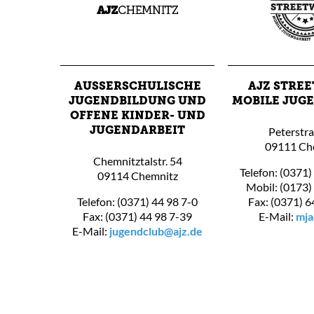
AUSSERSCHULISCHE J
AJZ STRE
UGENDBILDUNG UND O
MOBILE JUG
FFENE KINDER- UND J
Peterstr
UGENDARBEIT
09111 Ch
Chemnitztalstr. 54
Telefon: (0371)
09114 Chemnitz
Mobil: (0173)
Telefon: (0371) 44 98 7-0
Fax: (0371) 6
Fax: (0371) 44 98 7-39
E-Mail:
mja
E-Mail:
jugendclub@ajz.de