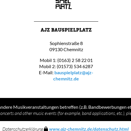
AJZ BAUSPIELPLATZ
Sophienstraße 8
09130 Chemnitz
Mobil 1: (0163) 2 58 22 01
Mobil 2: (01573) 534 6287
E-Mail:
bauspielplatz@ajz-
chemnitz.de
andere Musikveranstaltungen betreffen (z.B. Bandbewerbungen etc.
concerts and other music events (for example, band applications, etc.), p
Datenschutzerklärung
www.ajz-chemnitz.de/datenschutz.html