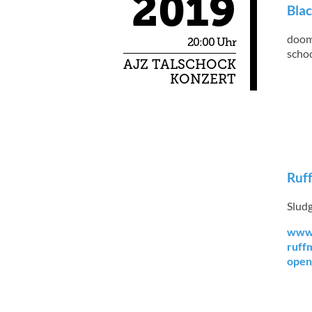
2019
Bla
doom 
20:00 Uhr
scho
AJZ TALSCHOCK
KONZERT
Ruff
Sludg
www.
ruff
open