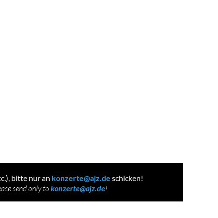
), bitte nur an
konzerte@ajz.de
schicken!
lease send only to
konzerte@ajz.de
!