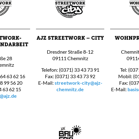
ETWORK-
AJZ STREETWORK – CITY
WOHNPR
ENDARBEIT
Dresdner Straße 8-12
Chemnit
aße 28
09111 Chemnitz
0911
emnitz
Telefon: (0371) 33 43 73 91
Tel: (037
 64 63 62 16
Fax: (0371) 33 43 73 92
Mobil: (0
 8 99 56 20
E-Mail:
streetwork-city@ajz-
Fax: (037
4 63 62 15
chemnitz.de
E-Mail:
basi
@ajz.de