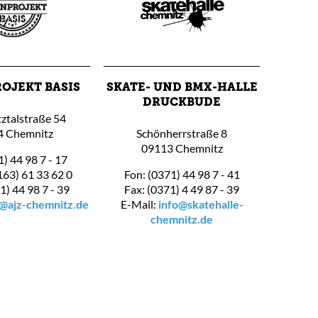
OJEKT BASIS
SKATE- UND BMX-HALLE
DRUCKBUDE
ztalstraße 54
4 Chemnitz
Schönherrstraße 8
09113 Chemnitz
1) 44 98 7 - 17
163) 61 33 62 0
Fon: (0371) 44 98 7 - 41
1) 44 98 7 - 39
Fax: (0371) 4 49 87 - 39
s@ajz-chemnitz.de
E-Mail:
info@skatehalle-
chemnitz.de