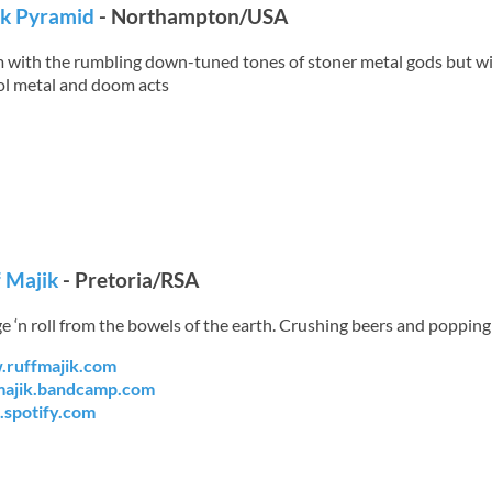
ck Pyramid
- Northampton/USA
with the rumbling down-tuned tones of stoner metal gods but wi
ol metal and doom acts
 Majik
- Pretoria/RSA
e ‘n roll from the bowels of the earth. Crushing beers and popping
ruffmajik.com
majik.bandcamp.com
.spotify.com