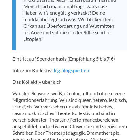
Mensch sich manchmal fragt: wars das?
Haben wir’s endgültig verkackt? Deine
mudda überlegt sich was. Wir blicken dem
Orkan aus Überforderung und Wut mitten
ins Auge und spinnen in der Stille schrille
Utopien."
Eintritt auf Spendenbasis (Empfehlung 5 bis 7 €)
Info zum Kollektiv:
lilg.blogsport.eu
Das Kollektiv über sich:
Wir sind Schwarz, weiß, of color, mit und ohne eigene
Migrationserfahrung. Wir sind queer, hetero, lesbisch,
trans*, cis. Wir verstehen uns als feministisches,
rassismuskritisches Theaterkollektiv und sind in
verschiedensten Theater-/Performancebereichen
ausgebildet und aktiv: von Clownerie und szenischem
Schreiben über Theaterpädagogik, Dramatherapie,
Regie, Schauspiel bis hin zu Cabaret, Masken- und