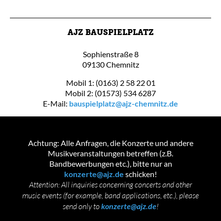
AJZ BAUSPIELPLATZ
Sophienstraße 8
09130 Chemnitz
Mobil 1: (0163) 2 58 22 01
Mobil 2: (01573) 534 6287
E-Mail:
bauspielplatz@ajz-chemnitz.de
Achtung: Alle Anfragen, die Konzerte und andere
Musikveranstaltungen betreffen (z.B.
Bandbewerbungen etc.), bitte nur an
konzerte@ajz.de
schicken!
Attention: All inquiries concerning concerts and other
music events (for example, band applications, etc.), please
send only to
konzerte@ajz.de
!