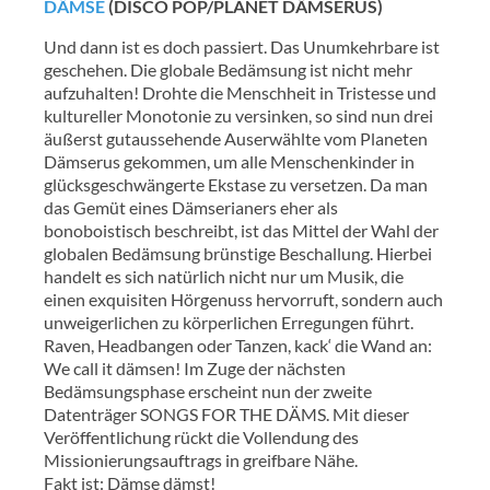
DÄMSE
(DISCO POP/PLANET DÄMSERUS)
Und dann ist es doch passiert. Das Unumkehrbare ist
geschehen. Die globale Bedämsung ist nicht mehr
aufzuhalten! Drohte die Menschheit in Tristesse und
kultureller Monotonie zu versinken, so sind nun drei
äußerst gutaussehende Auserwählte vom Planeten
Dämserus gekommen, um alle Menschenkinder in
glücksgeschwängerte Ekstase zu versetzen. Da man
das Gemüt eines Dämserianers eher als
bonoboistisch beschreibt, ist das Mittel der Wahl der
globalen Bedämsung brünstige Beschallung. Hierbei
handelt es sich natürlich nicht nur um Musik, die
einen exquisiten Hörgenuss hervorruft, sondern auch
unweigerlichen zu körperlichen Erregungen führt.
Raven, Headbangen oder Tanzen, kack‘ die Wand an:
We call it ‪dämsen! Im Zuge der nächsten
Bedämsungsphase erscheint nun der zweite
Datenträger SONGS FOR THE DÄMS. Mit dieser
Veröffentlichung rückt die Vollendung des
Missionierungsauftrags in greifbare Nähe.
Fakt ist: Dämse dämst!