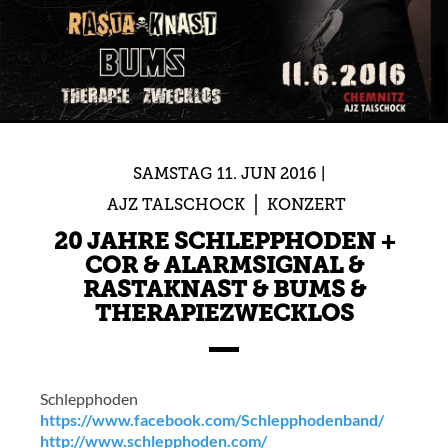
SAMSTAG
11.
JUN
2016
AJZ TALSCHOCK
KONZERT
20 JAHRE SCHLEPPHODEN +
COR & ALARMSIGNAL &
RASTAKNAST & BUMS &
THERAPIEZWECKLOS
Schlepphoden
https://www.facebook.com/
Schlepphodenband/
http://
www.schlepphoden.com/