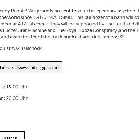
eady People! We proudly present to you, the legendary psychobilly
the world since 1987… MAD SIN!!! This bulldozer of a band will c
ber at AJZ Talschock. They will be supported by: the Loud and dir
 Lucifer Star Machine and The Royal Booze Conspiracy ,and the Tr
s and even theater of the trash punk cabaret duo Femboy SS.
ou at AJZ Talschock.
Tickets: www.tixforgigs.com
ss: 19:00 Uhr
nn: 20:00 Uhr