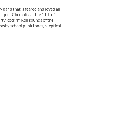
 band that is feared and loved all
onquer Chemnitz at the 11th of
ty Rock 'n' Roll sounds of the
ashy school punk tones, skeptical