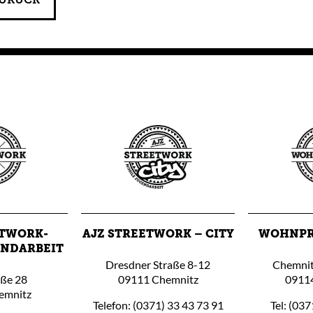
URÜCK
ETWORK-
AJZ STREETWORK – CITY
WOHNPR
ENDARBEIT
Dresdner Straße 8-12
Chemnit
aße 28
09111 Chemnitz
0911
emnitz
Telefon: (0371) 33 43 73 91
Tel: (037