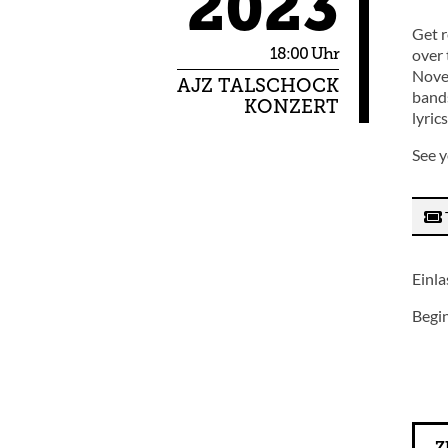
2023
Get r
18:00 Uhr
over 
Novem
AJZ TALSCHOCK
bands
KONZERT
lyric
See y
Einla
Begi