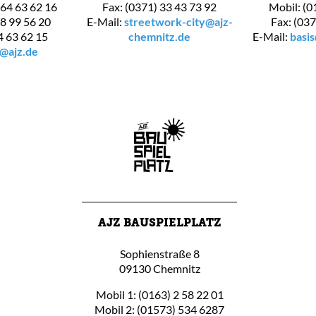
 64 63 62 16
Fax: (0371) 33 43 73 92
Mobil: (0
 8 99 56 20
E-Mail:
streetwork-city@ajz-
Fax: (037
4 63 62 15
chemnitz.de
E-Mail:
basi
@ajz.de
AJZ BAUSPIELPLATZ
Sophienstraße 8
09130 Chemnitz
Mobil 1: (0163) 2 58 22 01
Mobil 2: (01573) 534 6287