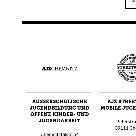
Z
AUSSERSCHULISCHE J
AJZ STRE
UGENDBILDUNG UND O
MOBILE JUG
FFENE KINDER- UND J
Peterstr
UGENDARBEIT
09111 Ch
Chemnitztalstr. 54