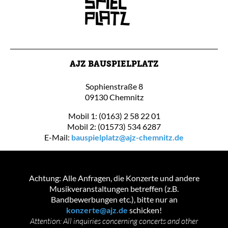
AJZ BAUSPIELPLATZ
Sophienstraße 8
09130 Chemnitz
Mobil 1: (0163) 2 58 22 01
Mobil 2: (01573) 534 6287
E-Mail:
bauspielplatz@ajz-chemnitz.de
Achtung: Alle Anfragen, die Konzerte und andere
Musikveranstaltungen betreffen (z.B.
Bandbewerbungen etc.), bitte nur an
konzerte@ajz.de
schicken!
Attention: All inquiries concerning concerts and other