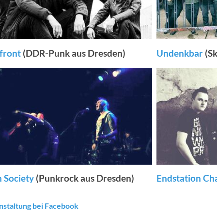
front
(DDR-Punk aus Dresden)
Undenkbar
(Sk
 Society
(Punkrock aus Dresden)
Endstation Ch
nstaltung bei Facebook