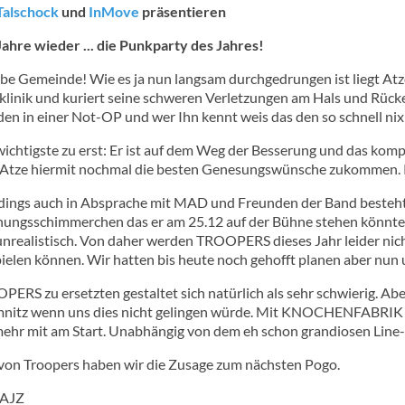
Talschock
und
InMove
präsentieren
Jahre wieder ... die Punkparty des Jahres!
ebe Gemeinde! Wie es ja nun langsam durchgedrungen ist liegt Atz
linik und kuriert seine schweren Verletzungen am Hals und Rücke
en in einer Not-OP und wer Ihn kennt weis das den so schnell ni
wichtigste zu erst: Er ist auf dem Weg der Besserung und das ko
t Atze hiermit nochmal die besten Genesungswünsche zukommen. 
rdings auch in Absprache mit MAD und Freunden der Band besteht
ungsschimmerchen das er am 25.12 auf der Bühne stehen könnte ...
unrealistisch. Von daher werden TROOPERS dieses Jahr leider n
ielen können. Wir hatten bis heute noch gehofft planen aber nun 
ERS zu ersetzten gestaltet sich natürlich als sehr schwierig. Abe
nitz wenn uns dies nicht gelingen würde. Mit KNOCHENFABRIK i
ehr mit am Start. Unabhängig von dem eh schon grandiosen Line-
von Troopers haben wir die Zusage zum nächsten Pogo.
 AJZ