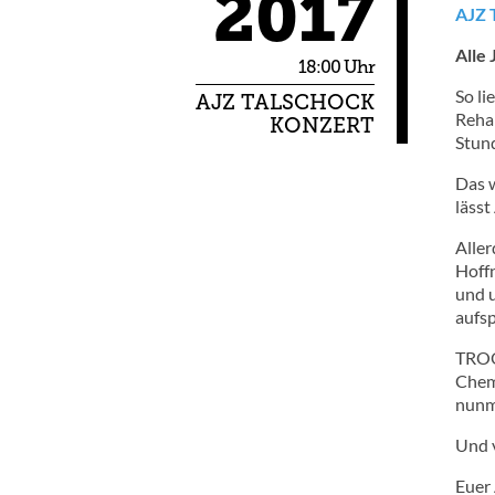
2017
AJZ 
Alle 
18:00 Uhr
So li
AJZ TALSCHOCK
Rehak
KONZERT
Stund
Das 
läss
Alle
Hoffn
und 
aufsp
TROOP
Chem
nunm
Und 
Euer