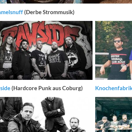
melsnuff
(Derbe Strommusik)
side
(Hardcore Punk aus Coburg)
Knochenfabri