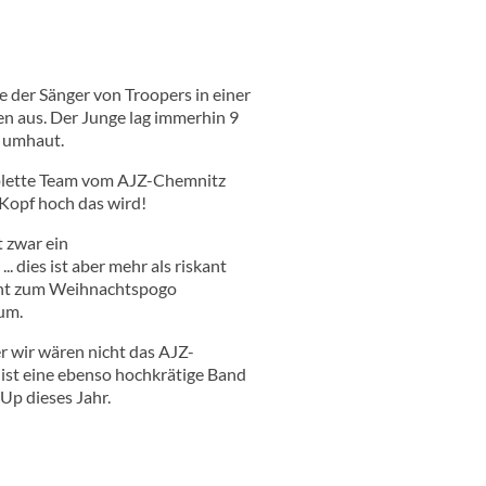
e der Sänger von Troopers in einer
n aus. Der Junge lag immerhin 9
x umhaut.
mplette Team vom AJZ-Chemnitz
Kopf hoch das wird!
 zwar ein
 dies ist aber mehr als riskant
icht zum Weihnachtspogo
um.
r wir wären nicht das AJZ-
st eine ebenso hochkrätige Band
Up dieses Jahr.