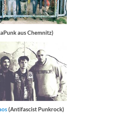
aPunk aus Chemnitz)
aos
(Antifascist Punkrock)