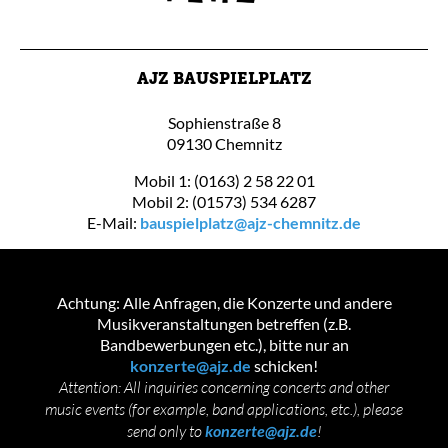
AJZ BAUSPIELPLATZ
Sophienstraße 8
09130 Chemnitz
Mobil 1: (0163) 2 58 22 01
Mobil 2: (01573) 534 6287
E-Mail:
bauspielplatz@ajz-chemnitz.de
Achtung: Alle Anfragen, die Konzerte und andere
Musikveranstaltungen betreffen (z.B.
Bandbewerbungen etc.), bitte nur an
konzerte@ajz.de
schicken!
Attention: All inquiries concerning concerts and other
music events (for example, band applications, etc.), please
send only to
konzerte@ajz.de
!