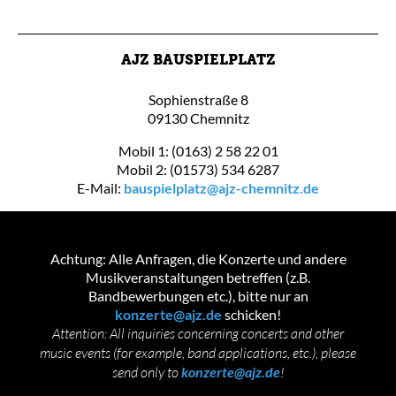
AJZ BAUSPIELPLATZ
Sophienstraße 8
09130 Chemnitz
Mobil 1: (0163) 2 58 22 01
Mobil 2: (01573) 534 6287
E-Mail:
bauspielplatz@ajz-chemnitz.de
Achtung: Alle Anfragen, die Konzerte und andere
Musikveranstaltungen betreffen (z.B.
Bandbewerbungen etc.), bitte nur an
konzerte@ajz.de
schicken!
Attention: All inquiries concerning concerts and other
music events (for example, band applications, etc.), please
send only to
konzerte@ajz.de
!