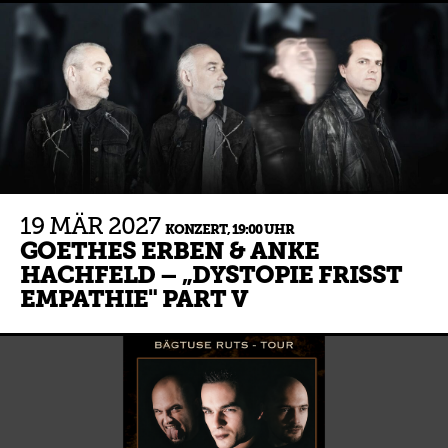
19
MÄR
2027
KONZERT,
19:00 UHR
GOETHES ERBEN & ANKE
HACHFELD – „DYSTOPIE FRISST
EMPATHIE" PART V